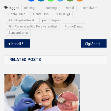
Tagged
Blacing
Bleaching
Dental
DentalCare
DentalClinic
DentalTips
KlinikGigi
KlinikGigiTerdekat
penghargaan
Pilih PerawatanGigi PerawatanGigi
PromoDental
SenyumSehat
Navigasi
Kenali 6 Kebiasaan yang Bisa Merusak Gigi
Gigi Sensitif? Kenali Penyebab dan Cara Mengatasinya
pos
RELATED POSTS