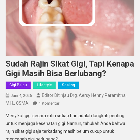
Sudah Rajin Sikat Gigi, Tapi Kenapa
Gigi Masih Bisa Berlubang?
Gigi Palsu
Lifestyle
Scaling
Editor Ditinjau Drg. Aersy Henny Paramitha,
Juni 4, 2026
M.H., CSMA
Pada
1 Komentar
Sudah
Menyikat gigi secara rutin setiap hari adalah langkah penting
Rajin
untuk menjaga kesehatan gigi. Namun, tahukah Anda bahwa
Sikat
rajin sikat gigi saja terkadang masih belum cukup untuk
Gigi,
mencegah gigi berlubang?
Tapi