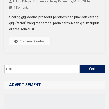
Editor Ditinjau Drg. Aersy Henny Paramitha, M.H., CSMA
Pada
1 Komentar
Kenapa
Scaling gigi adalah prosedur pembersihan plak dan karang
Scaling
gigi (tartar) yang menempel pada permukaan gigi maupun
Gigi
di area sela gusi.
Penting
Dilakukan
Setiap
Continue Reading
6
Bulan?
Cari
untuk:
ADVERTISEMENT