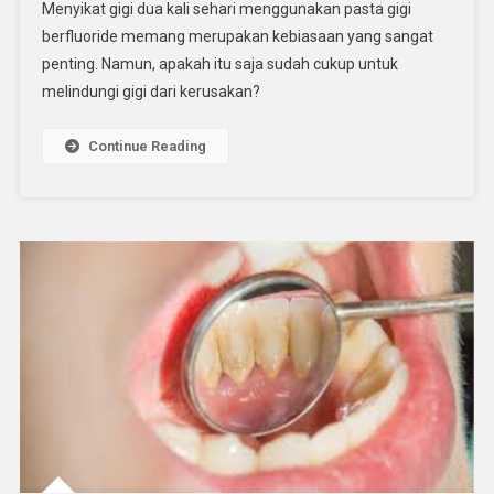
Menyikat gigi dua kali sehari menggunakan pasta gigi
Sikat
berfluoride memang merupakan kebiasaan yang sangat
Gigi
penting. Namun, apakah itu saja sudah cukup untuk
Dengan
melindungi gigi dari kerusakan?
Pasta
Gigi
Saja
Continue Reading
Sudah
Cukup?