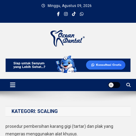
Skip
content
Minggu, Agustus 09, 2026
to
content
Ocean Dental
Senyum Sehat Bersama Kami | Klinik Gigi Profesional
KATEGORI:
SCALING
prosedur pembersihan karang gigi (tartar) dan plak yang
mengeras menggunakan alat khusus.