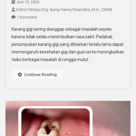
Juni 13, 2026
Editor Ditinjau Drg. Aersy Henny Paramitha, M.H., CSMA
Pada
1 Komentar
Karang
Karang gigi sering dianggap sebagai masalah sepele
Gigi
karena tidak selalu menimbulkan rasa sakit. Padahal,
Bisa
penumpukan karang gigi yang dibiarkan terlalu lama dapat
Menyebabkan
memengaruhi kesehatan gigi dan gusi serta meningkatkan
Masalah
Serius?
risiko berbagai masalah di rongga mulut.
Kenali
Penyebab
Continue Reading
Dan
Cara
Mengatasinya