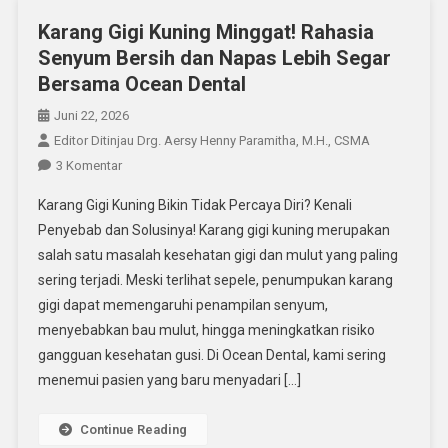
Karang Gigi Kuning Minggat! Rahasia
Senyum Bersih dan Napas Lebih Segar
Bersama Ocean Dental
Juni 22, 2026
Editor Ditinjau Drg. Aersy Henny Paramitha, M.H., CSMA
Pada
3 Komentar
Karang
Karang Gigi Kuning Bikin Tidak Percaya Diri? Kenali
Gigi
Penyebab dan Solusinya! Karang gigi kuning merupakan
Kuning
salah satu masalah kesehatan gigi dan mulut yang paling
Minggat!
sering terjadi. Meski terlihat sepele, penumpukan karang
Rahasia
Senyum
gigi dapat memengaruhi penampilan senyum,
Bersih
menyebabkan bau mulut, hingga meningkatkan risiko
Dan
gangguan kesehatan gusi. Di Ocean Dental, kami sering
Napas
menemui pasien yang baru menyadari […]
Lebih
Segar
Continue Reading
Bersama