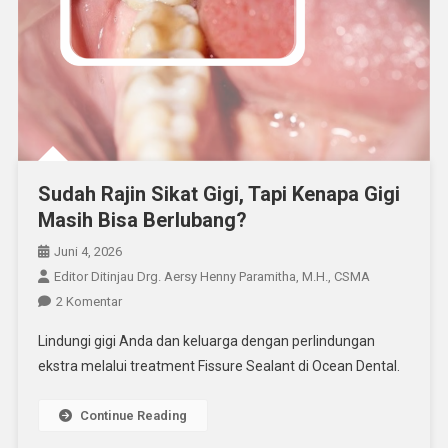
Sudah Rajin Sikat Gigi, Tapi Kenapa Gigi
Masih Bisa Berlubang?
Juni 4, 2026
Editor Ditinjau Drg. Aersy Henny Paramitha, M.H., CSMA
Pada
2 Komentar
Sudah
Lindungi gigi Anda dan keluarga dengan perlindungan
Rajin
ekstra melalui treatment Fissure Sealant di Ocean Dental.
Sikat
Gigi,
Continue Reading
Tapi
Kenapa