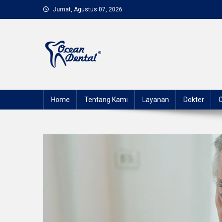
Skip
content
Jumat, Agustus 07, 2026
to
content
Ocean Dental
Senyum Sehat Bersama Kami | Klinik Gigi Profesional
Home
Tentang Kami
Layanan
Dokter