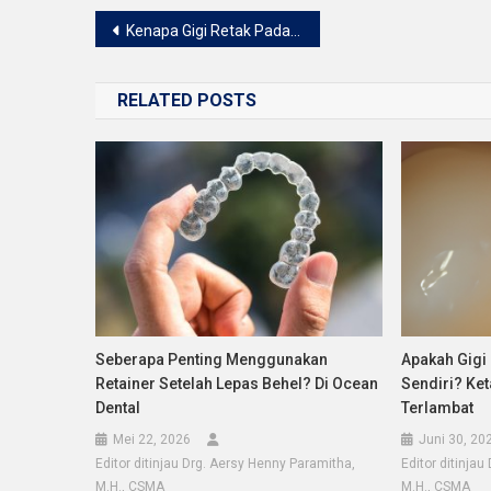
Navigasi
Kenapa Gigi Retak Padahal Tidak Pernah Terbentur?
pos
RELATED POSTS
Seberapa Penting Menggunakan
Apakah Gigi
Retainer Setelah Lepas Behel? Di Ocean
Sendiri? Ke
Dental
Terlambat
Mei 22, 2026
Juni 30, 20
Editor ditinjau Drg. Aersy Henny Paramitha,
Editor ditinja
M.H., CSMA
M.H., CSMA