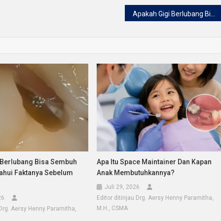
Apakah Gigi Berlubang Bisa Sembuh Sendiri? Ketahui Faktanya Sebelum Terlambat
 Berlubang Bisa Sembuh
Apa Itu Space Maintainer Dan Kapan
tahui Faktanya Sebelum
Anak Membutuhkannya?
Juli 29, 2026
26
Editor ditinjau Drg. Aersy Henny Paramitha,
M.H., CSMA
u Drg. Aersy Henny Paramitha,