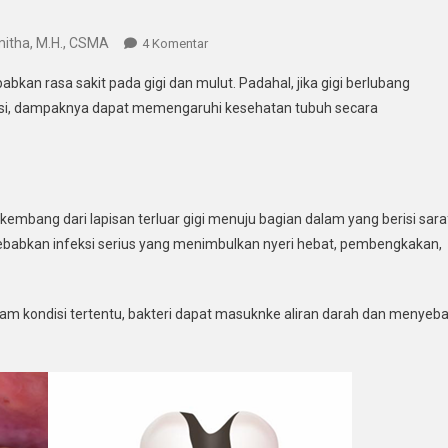
mitha, M.H., CSMA
Pada
4 Komentar
Gigi
an rasa sakit pada gigi dan mulut. Padahal, jika gigi berlubang
Berlubang
ksi, dampaknya dapat memengaruhi kesehatan tubuh secara
Yang
Sudah
Mengenai
Saraf
Bisa
rkembang dari lapisan terluar gigi menuju bagian dalam yang berisi sara
Meningkatkan
yebabkan infeksi serius yang menimbulkan nyeri hebat, pembengkakan,
Risiko
Gangguan
Jantung
Dalam kondisi tertentu, bakteri dapat masuknke aliran darah dan menyeba