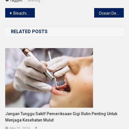
Tagged
Blacing
Navigasi
Bleaching Gigi: Manfaat, Prosedur, dan Tips Agar Hasil Tahan Lama
Ocean Dental gelar pemeriksaan gigi rutin di John Paul’s School Harapan Indah
pos
RELATED POSTS
Jangan Tunggu Sakit! Pemeriksaan Gigi Rutin Penting Untuk
Menjaga Kesehatan Mulut
Mei 25, 2026