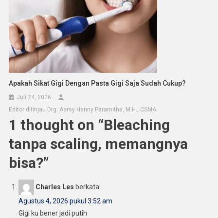
Apakah Sikat Gigi Dengan Pasta Gigi Saja Sudah Cukup?
Juli 24, 2026
Editor ditinjau Drg. Aersy Henny Paramitha, M.H., CSMA
1 thought on “
Bleaching
tanpa scaling, memangnya
bisa?
”
Charles Les
berkata:
Agustus 4, 2026 pukul 3:52 am
Gigi ku bener jadi putih