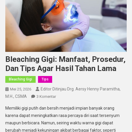
Bleaching Gigi: Manfaat, Prosedur,
Dan Tips Agar Hasil Tahan Lama
Bleaching Gigi
Tips
Editor Ditinjau Drg. Aersy Henny Paramitha,
Mei 25, 2026
M.H., CSMA
Pada
3 Komentar
Bleaching
Memiliki gigi putih dan bersih menjadi impian banyak orang
Gigi:
karena dapat meningkatkan rasa percaya diri saat tersenyum
Manfaat,
maupun berbicara. Namun, seiring waktu warna gigi dapat
Prosedur,
berubah menjadi kekuningan akibat berbagai faktor, seperti
Dan