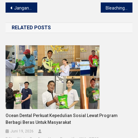
Navigasi
Jangan Tunggu Sakit! Pemeriksaan Gigi Rutin Penting untuk Menjaga Kesehatan Mulut
Bleaching tanpa scaling, memangnya bisa?
pos
RELATED POSTS
Ocean Dental Perkuat Kepedulian Sosial Lewat Program
Berbagi Beras Untuk Masyarakat
Juni 19, 2026