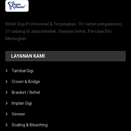
Klinik Gigi Profesional & Terjangkau. 15+ tahun pengalaman,
31 cabang di Jabodetabek. Senyum Sehat, Percaya Diri
Meningkat.
LAYANAN KAMI
Tambal Gigi
Crown & Bridge
Bracket / Behel
Implan Gigi
Veneer
Scaling & Bleaching