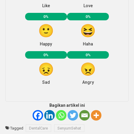
Like
Love
0%
0%
Happy
Haha
0%
0%
Sad
Angry
Bagikan artikel ini
Tagged
DentalCare
SenyumSehat