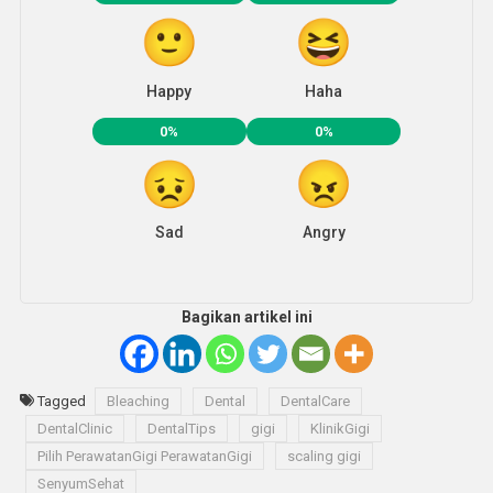
Happy
Haha
0%
0%
Sad
Angry
Bagikan artikel ini
Tagged
Bleaching
Dental
DentalCare
DentalClinic
DentalTips
gigi
KlinikGigi
Pilih PerawatanGigi PerawatanGigi
scaling gigi
SenyumSehat