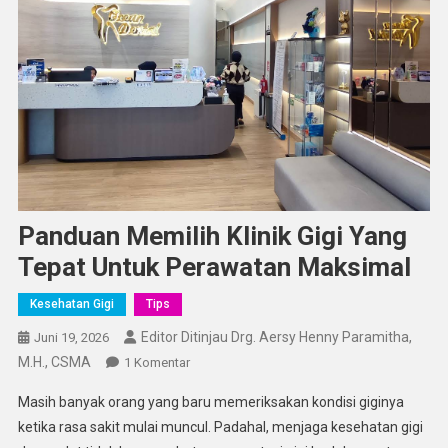
Panduan Memilih Klinik Gigi Yang
Tepat Untuk Perawatan Maksimal
Kesehatan Gigi
Tips
Editor Ditinjau Drg. Aersy Henny Paramitha,
Juni 19, 2026
M.H., CSMA
Pada
1 Komentar
Panduan
Masih banyak orang yang baru memeriksakan kondisi giginya
Memilih
ketika rasa sakit mulai muncul. Padahal, menjaga kesehatan gigi
Klinik