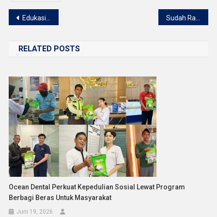
Navigasi
Edukasi Kesehatan Gigi di Sekolah Dorong Anak Terapkan Pola Hidup Sehat Sejak Dini
Sudah Rajin Sikat Gigi, Kok Warnanya Tetap Kuning? Ini Penjelasannya
pos
RELATED POSTS
Ocean Dental Perkuat Kepedulian Sosial Lewat Program
Berbagi Beras Untuk Masyarakat
Juni 19, 2026