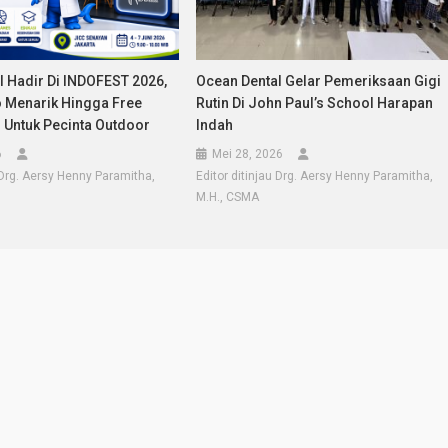
l Hadir Di INDOFEST 2026,
Ocean Dental Gelar Pemeriksaan Gigi
Menarik Hingga Free
Rutin Di John Paul’s School Harapan
 Untuk Pecinta Outdoor
Indah
6
Mei 28, 2026
u Drg. Aersy Henny Paramitha,
Editor ditinjau Drg. Aersy Henny Paramitha,
M.H., CSMA