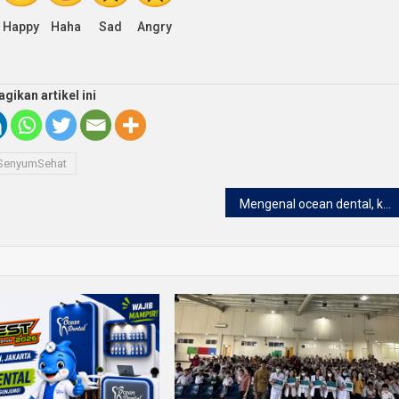
Happy
Haha
Sad
Angry
agikan artikel ini
SenyumSehat
Mengenal ocean dental, klinik gigi modern dengan pelayanan nyaman dan profesional