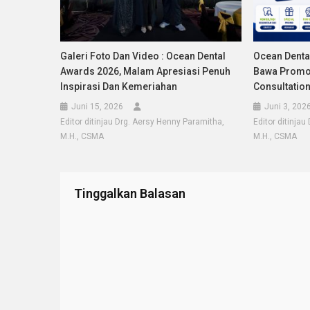
Galeri Foto Dan Video : Ocean Dental
Ocean Denta
Awards 2026, Malam Apresiasi Penuh
Bawa Promo 
Inspirasi Dan Kemeriahan
Consultation
Juni 15, 2026
Juni 3, 202
Editor ditinjau Drg. Aersy Henny Paramitha,
Editor ditinja
M.H., CSMA
M.H., CSMA
Tinggalkan Balasan