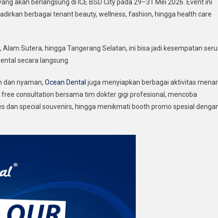
ang akan berlangsung di ICE BSD City pada 29–31 Mei 2026. Event ini
Di
adirkan berbagai tenant beauty, wellness, fashion, hingga health care
Indonesia
Women
Fest
 Alam Sutera, hingga Tangerang Selatan, ini bisa jadi kesempatan seru
2026,
ntal secara langsung.
Warga
BSD
n dan nyaman,
Ocean Dental
juga menyiapkan berbagai aktivitas menar
Wajib
ree consultation bersama tim dokter gigi profesional, mencoba
Mampir!
s dan special souvenirs, hingga menikmati booth promo spesial denga