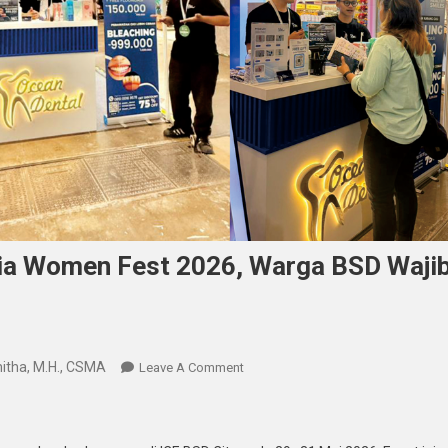
sia Women Fest 2026, Warga BSD Waji
mitha, M.H., CSMA
On
Leave A Comment
Ocean
Dental
Hadir